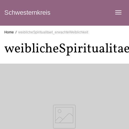
Schwesternkreis
Tog
Home
weiblicheSpiritualitaet_erwachteWeiblichkeit
weiblicheSpiritualita
navi