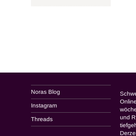
Noras Blog
Schwes
Onlin
Instagram
wöche
und R
Threads
tiefg
Derze