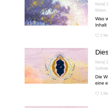
|
Nora
1
fühlen
,
Was w
Inhalt
2
li
Dies
|
Nora
1
Selbstw
Die W
eine e
1
lik