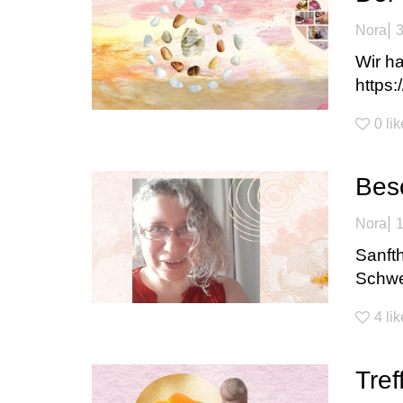
|
Nora
3
Wir h
https:
0
li
Beso
|
Nora
1
Sanft
Schwes
4
li
Tref