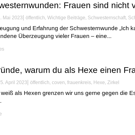
westernwunden: Frauen sind nicht v
|
. Mai 2023
öffentlich
,
Wichtige Beiträge
,
Schwesternschaft
,
Sc
ugung und Erfahrung der Schwesternwunde „Ich kann 
ndene Überzeugung vieler Frauen – eine...
kes
ründe, warum du als Hexe einen Fra
|
5. April 2023
öffentlich
,
coven
,
frauenkreis
,
Hexe
,
Zirkel
h weiß als Hexen grenzen wir uns gerne gegen die E
.
e