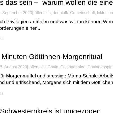
s das sein – warum wollen die ei
|
. September 2023
öffentlich
,
deeptalk
,
Gemeinschaft
,
Inklusion
ch Privilegien anfühlen und was wir tun können Wenn
rderungen einer...
kes
 Minuten Göttinnen-Morgenritual
|
5. August 2023
öffentlich
,
Göttin
,
Göttinnenpfad
,
Göttinnenspirit
für Morgenmuffel und stressige Mama-Schule-Arbeit
d und erfrischend, Morgens sich mit dem Göttlichen 
kes
 Schwesternkreis ist umgezogen