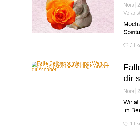
|
Nora
2
Veranst
Möchst
Spirit
3
li
Fal
dir 
|
Nora
2
Wir al
im Beru
1
lik