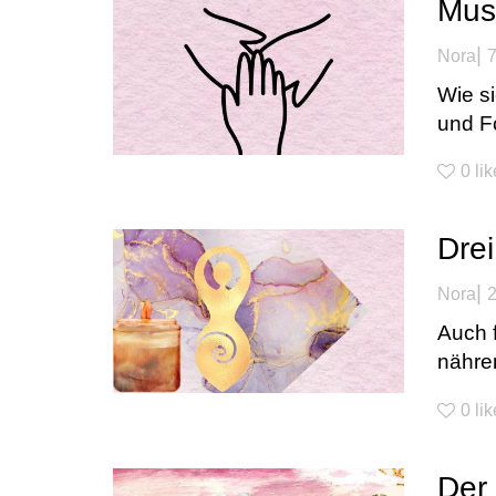
Mus
|
Nora
7
Wie si
und Fo
0
li
Drei
|
Nora
2
Auch 
nähren
0
li
Der