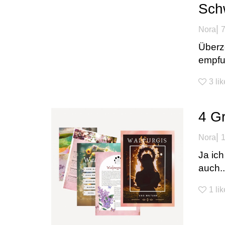
Sch
|
Nora
7
Überze
empfu
3
li
4 G
|
Nora
1
Ja ic
auch..
1
lik