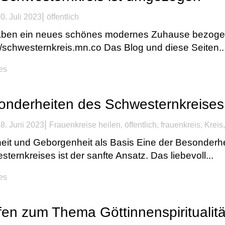
|
0. Juli 2023
öffentlich
aben ein neues schönes modernes Zuhause bezogen
//schwesternkreis.mn.co Das Blog und diese Seiten..
kes
nderheiten des Schwesternkreises (
|
8. Juni 2023
Frauenkreise heilen
,
öffentlich
,
frauenkreis
,
Kreis
heit und Geborgenheit als Basis Eine der Besonderhe
ternkreises ist der sanfte Ansatz. Das liebevoll...
kes
fen zum Thema Göttinnenspiritualitä