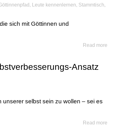
Göttinnenpfad
,
Leute kennenlernen
,
Stammtisch
,
die sich mit Göttinnen und
Read more
lbstverbesserungs-Ansatz
 unserer selbst sein zu wollen – sei es
Read more