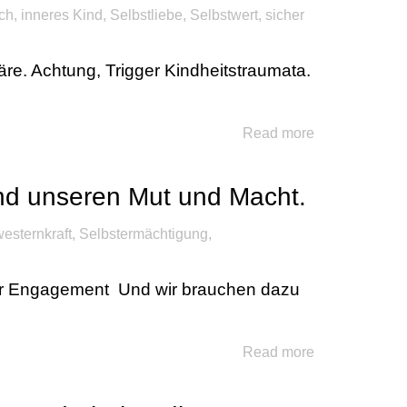
ich
,
inneres Kind
,
Selbstliebe
,
Selbstwert
,
sicher
re. Achtung, Trigger Kindheitstraumata.
Read more
und unseren Mut und Macht.
esternkraft
,
Selbstermächtigung
,
ser Engagement Und wir brauchen dazu
Read more