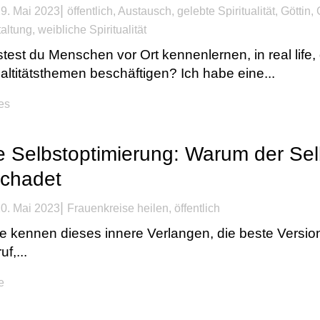
|
9. Mai 2023
öffentlich
,
Austausch
,
gelebte Spiritualität
,
Göttin
,
altung
,
weibliche Spiritualität
est du Menschen vor Ort kennenlernen, in real life, 
ualtitätsthemen beschäftigen? Ich habe eine...
kes
le Selbstoptimierung: Warum der Se
schadet
|
0. Mai 2023
Frauenkreise heilen
,
öffentlich
le kennen dieses innere Verlangen, die beste Version
f,...
e