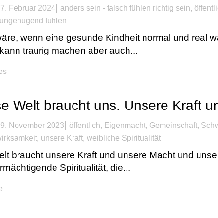
|
7. Februar 2024
anders sein - falsch fühlen richtig sein
,
öffentl
ungenügend fühlen
äre, wenn eine gesunde Kindheit normal und real wä
 kann traurig machen aber auch...
kes
e Welt braucht uns. Unsere Kraft 
|
9. November 2023
öffentlich
,
Eigenmacht
,
Gemeinschaft
,
Schw
irksamkeit
,
unsere Kraft
,
weibliche Spiritualität
elt braucht unsere Kraft und unsere Macht und un
rmächtigende Spiritualität, die...
e