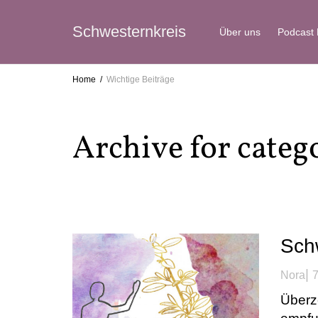
Schwesternkreis
Über uns
Podcast
Home
Wichtige Beiträge
Archive for categ
Sch
|
Nora
7
Überze