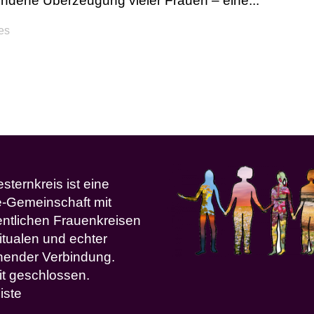
ndene Überzeugung vieler Frauen – eine...
kes
ternkreis ist eine
e-Gemeinschaft mit
ntlichen Frauenkreisen
itualen und echter
ehender Verbindung.
it geschlossen.
iste