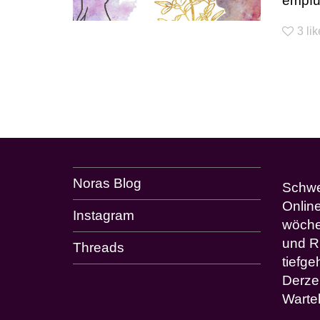
empfu
3
li
Noras Blog
Schwes
Onlin
Instagram
wöche
und R
Threads
tiefg
Derze
Wartel