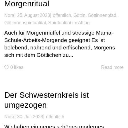
Morgenritual
|
|
Nora
25. August 2023
öffentlich
,
Göttin
,
Göttinnenpfad
,
Göttinnenspiritualität
,
Spiritualität im Alltag
Auch für Morgenmuffel und stressige Mama-
Schule-Arbeits-Morgende geeignet Es ist
belebend, nährend und erfrischend, Morgens
sich mit dem Göttlichen zu...
0
likes
Read more
Der Schwesternkreis ist
umgezogen
|
|
Nora
30. Juli 2023
öffentlich
Wir haben ein neues schönes modernes