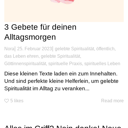
3 Gebete für deinen
Alltagsmorgen
|
|
Nora
25. Februar 2023
gelebte Spiritualität
,
öffentlich
,
das Leben ehren
,
gelebte Spiritualität
,
Göttinnenspiritualität
,
spirituelle Praxis
,
spirituelles Leben
Diese kleinen Texte laden ein zum Innehalten.
Und sind perfekte kleine Helferlein, um gelebte
Spiritualität im Alltag zu veranken...
5
likes
Read more