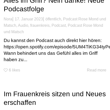
Alles im Griff? Nein danke! Neue
Podcastfolge
|
|
Nora
17. Januar 2023
öffentlich
,
Podcast Rose Mond und
Matsch
,
Audio
,
frauenkreis
,
Podcast
,
Podcast Rose Mond
und Matsch
Du kannst den Podcast auch direkt hier hören:
https://open.spotify.com/episode/5UM4TiKG34ty
Wann behindert uns das Gefühl alles im Griff
haben zu...
6
likes
Read more
Im Frauenkreis sitzen und Neues
erschaffen