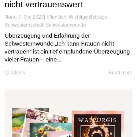
nicht vertrauenswert
|
|
Nora
7. Mai 2023
öffentlich
,
Wichtige Beiträge
,
Schwesternschaft
,
Schwesternwunde
Überzeugung und Erfahrung der
Schwesternwunde „Ich kann Frauen nicht
vertrauen“ ist ein tief empfundene Überzeugung
vieler Frauen – eine...
3
likes
Read more