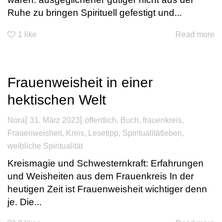
Ruhe zu bringen Spirituell gefestigt und...
1
like
Read more
Frauenweisheit in einer
hektischen Welt
|
|
Nora
31. März 2023
öffentlich
,
Buch
,
frauenkreis
,
Frauenweisheit
,
Kreis
,
Lesetipp
,
Spiritualitätleben
,
weibliche Spiritualität
Kreismagie und Schwesternkraft: Erfahrungen
und Weisheiten aus dem Frauenkreis In der
heutigen Zeit ist Frauenweisheit wichtiger denn
je. Die...