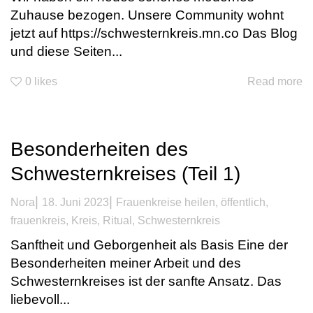
Zuhause bezogen. Unsere Community wohnt
jetzt auf https://schwesternkreis.mn.co Das Blog
und diese Seiten...
0
likes
Read more
Besonderheiten des
Schwesternkreises (Teil 1)
|
|
Nora
18. Juni 2023
Frauenkreise heilen
,
öffentlich
,
frauenkreis
,
Kreis
,
Ritual
,
Schwesternkreis
Sanftheit und Geborgenheit als Basis Eine der
Besonderheiten meiner Arbeit und des
Schwesternkreises ist der sanfte Ansatz. Das
liebevoll...