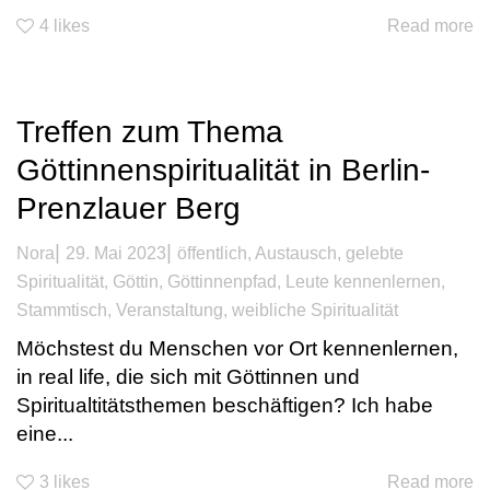
4
likes
Read more
Treffen zum Thema
Göttinnenspiritualität in Berlin-
Prenzlauer Berg
|
|
Nora
29. Mai 2023
öffentlich
,
Austausch
,
gelebte
Spiritualität
,
Göttin
,
Göttinnenpfad
,
Leute kennenlernen
,
Stammtisch
,
Veranstaltung
,
weibliche Spiritualität
Möchstest du Menschen vor Ort kennenlernen,
in real life, die sich mit Göttinnen und
Spiritualtitätsthemen beschäftigen? Ich habe
eine...
3
likes
Read more