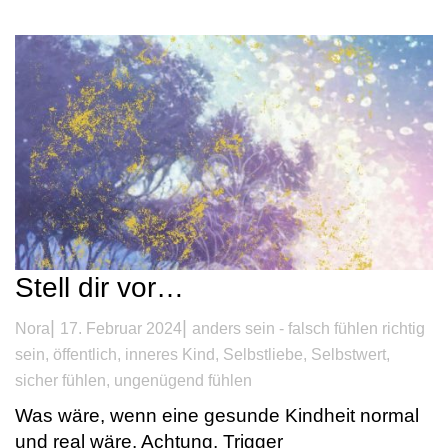
Stell dir vor…
|
|
Nora
17. Februar 2024
anders sein - falsch fühlen richtig
sein
,
öffentlich
,
inneres Kind
,
Selbstliebe
,
Selbstwert
,
sicher fühlen
,
ungenügend fühlen
Was wäre, wenn eine gesunde Kindheit normal
und real wäre. Achtung, Trigger