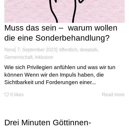
Muss das sein – warum wollen
die eine Sonderbehandlung?
|
|
Nora
7. September 2023
öffentlich
,
deeptalk
,
Gemeinschaft
,
Inklusion
Wie sich Privilegien anfühlen und was wir tun
können Wenn wir den Impuls haben, die
Sichtbarkeit und Forderungen einer...
0
likes
Read more
Drei Minuten Göttinnen-