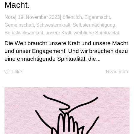
Macht.
|
|
Nora
19. November 2023
öffentlich
,
Eigenmacht
,
Gemeinschaft
,
Schwesternkraft
,
Selbstermächtigung
,
Selbstwirksamkeit
,
unsere Kraft
,
weibliche Spiritualität
Die Welt braucht unsere Kraft und unsere Macht
und unser Engagement Und wir brauchen dazu
eine ermächtigende Spiritualität, die...
1
like
Read more