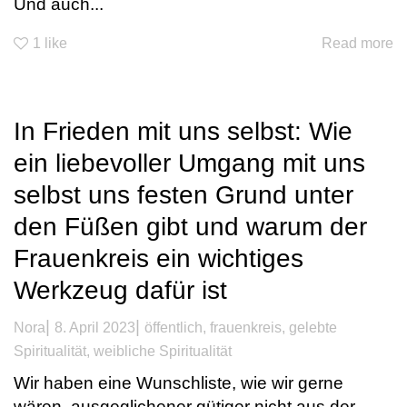
Und auch...
1
like
Read more
In Frieden mit uns selbst: Wie
ein liebevoller Umgang mit uns
selbst uns festen Grund unter
den Füßen gibt und warum der
Frauenkreis ein wichtiges
Werkzeug dafür ist
|
|
Nora
8. April 2023
öffentlich
,
frauenkreis
,
gelebte
Spiritualität
,
weibliche Spiritualität
Wir haben eine Wunschliste, wie wir gerne
wären. ausgeglichener gütiger nicht aus der