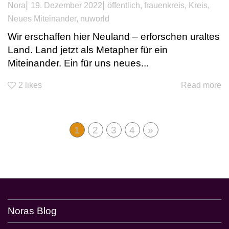
|
|
Nora
19. Dezember 2022
öffentlich
,
frauenkreis
,
Kreis
,
Neues Miteinander
,
nuworld
Wir erschaffen hier Neuland – erforschen uraltes
Land. Land jetzt als Metapher für ein
Miteinander. Ein für uns neues...
2
likes
Read more
1
2
3
4
»
Noras Blog