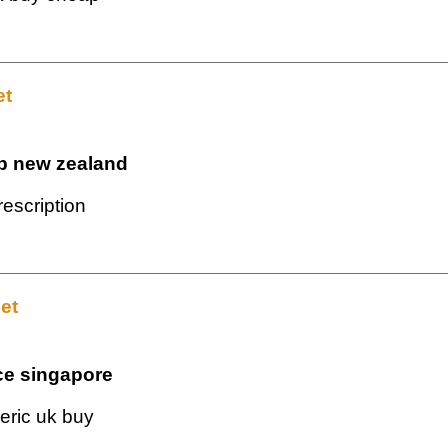
et
p new zealand
escription
et
ice singapore
eric uk buy