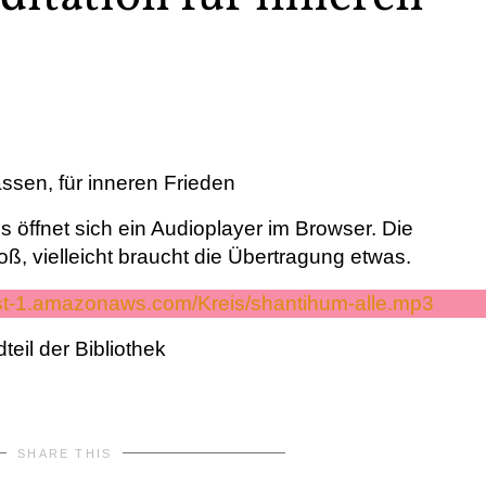
ssen, für inneren Frieden
s öffnet sich ein Audioplayer im Browser. Die
roß, vielleicht braucht die Übertragung etwas.
est-1.amazonaws.com/Kreis/shantihum-alle.mp3
teil der Bibliothek
SHARE THIS