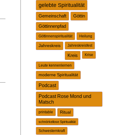
gelebte Spiritualität
Gemeinschaft
Göttin
Göttinnenpfad
Göttinnenspiritualität
Heilung
Jahreskreis
Jahreskreisfest
Kreis
Krise
Leute kennenlernen
moderne Spiritualität
Podcast
Podcast Rose Mond und
Matsch
printable
Ritual
schnörkellose Spiritualität
Schwesternkraft