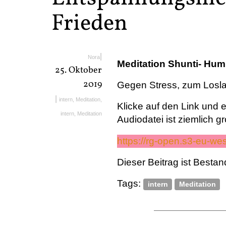
Frieden
|
Nora
Meditation Shunti- Hum
25. Oktober
2019
Gegen Stress, zum Losla
|
intern
,
Meditation
,
Klicke auf den Link und e
intern
,
Meditation
Audiodatei ist ziemlich g
https://rg-open.s3-eu-w
Dieser Beitrag ist Bestand
Tags:
intern
Meditation