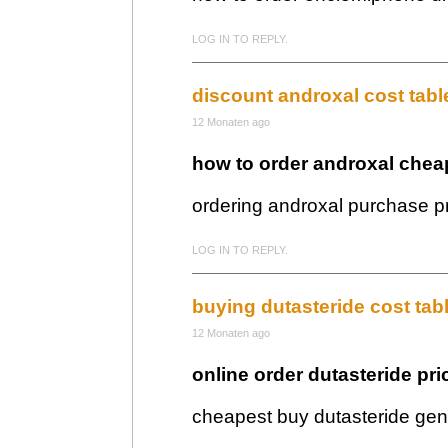
LOG IN TO REPLY.
discount androxal cost tabl
12 Monaten ago
how to order androxal chea
ordering androxal purchase pr
LOG IN TO REPLY.
buying dutasteride cost tabl
12 Monaten ago
online order dutasteride pr
cheapest buy dutasteride gen