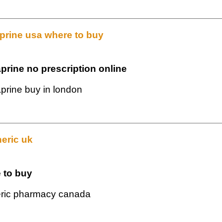
aprine usa where to buy
prine no prescription online
aprine buy in london
eric uk
 to buy
eric pharmacy canada