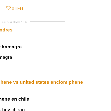
0
likes
13 COMMENTS
ondres
e kamagra
magra
ene vs united states enclomiphene
ene en chile
k buy cheap