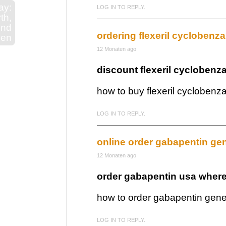
ay:
LOG IN TO REPLY.
th,
und
ordering flexeril cyclobenz
ien
12 Monaten ago
discount flexeril cyclobenza
how to buy flexeril cyclobenz
LOG IN TO REPLY.
online order gabapentin gen
12 Monaten ago
order gabapentin usa where
how to order gabapentin gen
LOG IN TO REPLY.