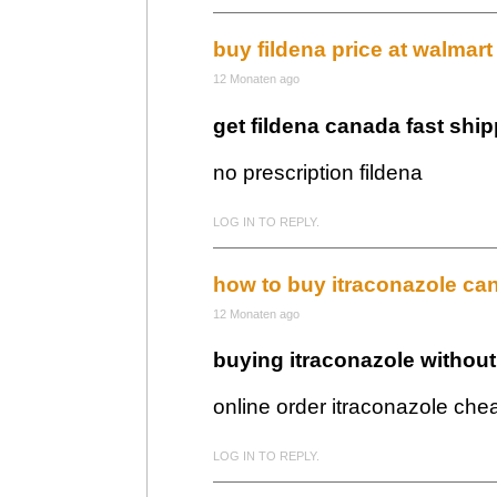
buy fildena price at walmart
12 Monaten ago
get fildena canada fast shi
no prescription fildena
LOG IN TO REPLY.
how to buy itraconazole ca
12 Monaten ago
buying itraconazole without 
online order itraconazole ch
LOG IN TO REPLY.