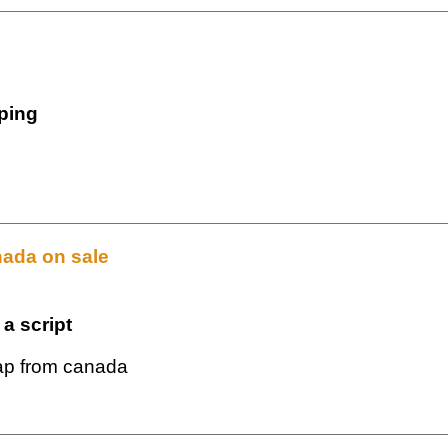
pping
nada on sale
a script
eap from canada