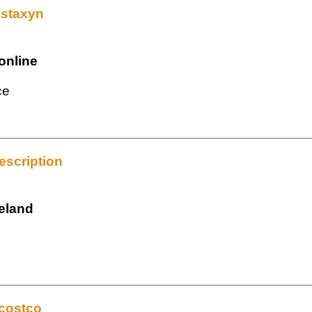
 staxyn
online
ce
escription
reland
 costco