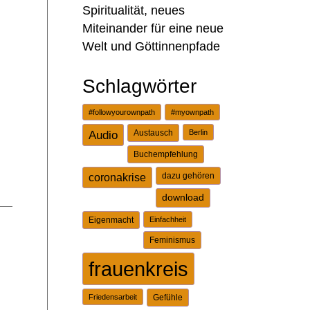
Spiritualität, neues
Miteinander für eine neue
Welt und Göttinnenpfade
Schlagwörter
#followyourownpath
#myownpath
Audio
Austausch
Berlin
Buchempfehlung
dazu gehören
coronakrise
download
Eigenmacht
Einfachheit
Feminismus
frauenkreis
Friedensarbeit
Gefühle