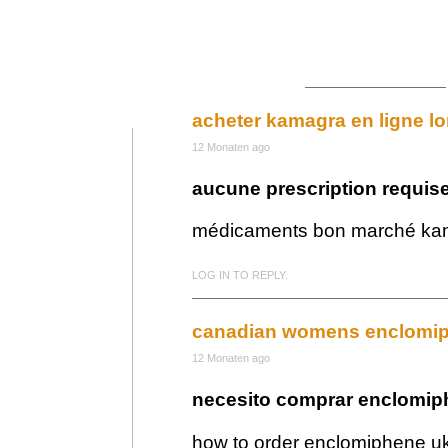
acheter kamagra en ligne l
12 Monaten ago
aucune prescription requis
médicaments bon marché ka
LOG IN TO REPLY.
canadian womens enclomiph
12 Monaten ago
necesito comprar enclomiph
how to order enclomiphene u