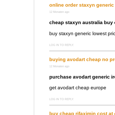
online order staxyn generic
12 Monaten ago
cheap staxyn australia buy 
buy staxyn generic lowest pri
LOG IN TO REPLY.
buying avodart cheap no pr
12 Monaten ago
purchase avodart generic i
get avodart cheap europe
LOG IN TO REPLY.
buy cheap rifaximin cost at