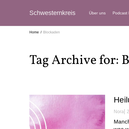
Schwesternkreis
Über uns
Podcast
Home
Blockaden
Tag Archive for: 
Hei
|
Nora
2
Manch