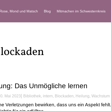
 Rose, Mond und Matsch
Blog
Mitmachen im Schwesternkreis
Blockaden
lung: Das Unmögliche lernen
|
0. Mai 2023
Bibliothek
,
intern
,
Blockaden
,
Heilung
,
Wachstum
e Verletzungen bewirken, dass uns ein Aspekt fehlt.