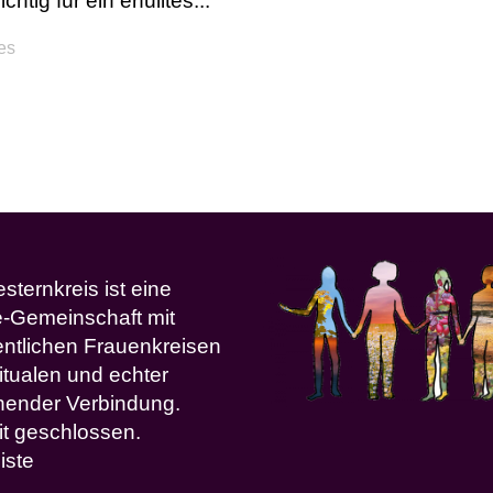
htig für ein erfülltes...
kes
ternkreis ist eine
e-Gemeinschaft mit
ntlichen Frauenkreisen
itualen und echter
ehender Verbindung.
it geschlossen.
iste