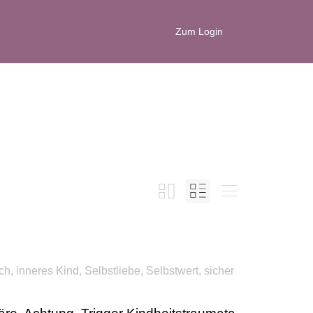
Zum Login
ich
,
inneres Kind
,
Selbstliebe
,
Selbstwert
,
sicher