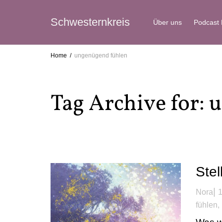
Schwesternkreis
Über uns
Podcast
Home
ungenügend fühlen
Tag Archive for:
Stel
|
Nora
1
fühlen
,