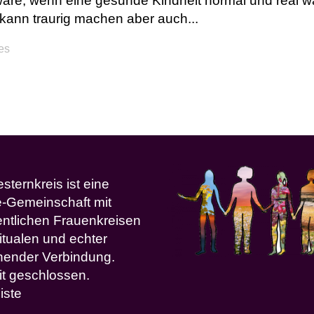
äre, wenn eine gesunde Kindheit normal und real wä
 kann traurig machen aber auch...
kes
ternkreis ist eine
e-Gemeinschaft mit
ntlichen Frauenkreisen
itualen und echter
ehender Verbindung.
it geschlossen.
iste