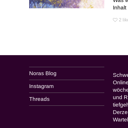
Was w
Inhalt
2
li
Noras Blog
Schwes
Onlin
Instagram
wöche
und R
Threads
tiefg
Derze
Wartel