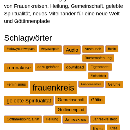
von Frauenkreisen, Heilung, Gemeinschaft, gelebte
Spiritualität, neues Miteinander für eine neue Welt
und Göttinnenpfade
Schlagwörter
#followyourownpath
#myownpath
Audio
Austausch
Berlin
Buchempfehlung
dazu gehören
download
Eigenmacht
coronakrise
Einfachheit
Feminismus
Friedensarbeit
Gefühle
frauenkreis
gelebte Spiritualität
Gemeinschaft
Göttin
Göttinnenpfad
Göttinnenspiritualität
Heilung
Jahreskreis
Jahreskreisfest
Kreis
Krise