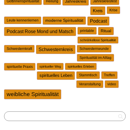
Göttinnenspiritualität
Heilung
Jahreskreis
Jahreskreisfest
Kreis
Krise
Leute kennenlernen
moderne Spiritualität
Podcast
printable
Ritual
Podcast Rose Mond und Matsch
schnörkellose Spiritualität
Schwesternkraft
Schwesternkreis
Schwesternwunde
Spiritualität im Alltag
spirituelle Praxis
spiritueller Weg
spirituelles Erleben
spirituelles Leben
Stammtisch
Treffen
Veranstaltung
video
weibliche Spiritualität