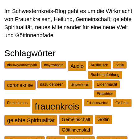
Im Schwesternkreis-Blog geht es um die Wirkmacht
von Frauenkreisen, Heilung, Gemeinschaft, gelebte
Spiritualität, neues Miteinander für eine neue Welt
und Göttinnenpfade
Schlagwörter
#followyourownpath
#myownpath
Audio
Austausch
Berlin
Buchempfehlung
dazu gehören
download
Eigenmacht
coronakrise
Einfachheit
Feminismus
Friedensarbeit
Gefühle
frauenkreis
gelebte Spiritualität
Gemeinschaft
Göttin
Göttinnenpfad