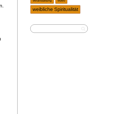
Veranstaltung
video
n.
weibliche Spiritualität
u