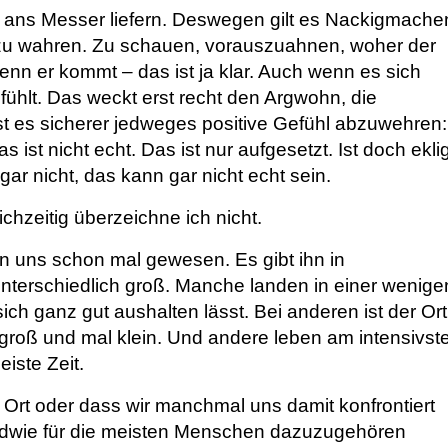
in ans Messer liefern. Deswegen gilt es Nackigmache
 zu wahren. Zu schauen, vorauszuahnen, woher der
enn er kommt – das ist ja klar. Auch wenn es sich
ühlt. Das weckt erst recht den Argwohn, die
ist es sicherer jedweges positive Gefühl abzuwehren:
 ist nicht echt. Das ist nur aufgesetzt. Ist doch eklig
 gar nicht, das kann gar nicht echt sein.
chzeitig überzeichne ich nicht.
on uns schon mal gewesen. Es gibt ihn in
 unterschiedlich groß. Manche landen in einer wenige
ich ganz gut aushalten lässt. Bei anderen ist der Ort
groß und mal klein. Und andere leben am intensivst
eiste Zeit.
r Ort oder dass wir manchmal uns damit konfrontiert
ndwie für die meisten Menschen dazuzugehören