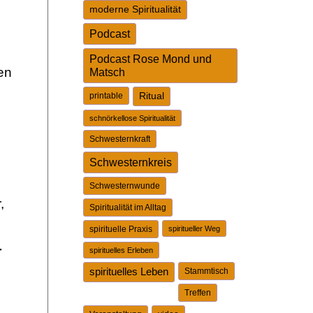
moderne Spiritualität
Podcast
Podcast Rose Mond und
en
Matsch
printable
Ritual
schnörkellose Spiritualität
Schwesternkraft
Schwesternkreis
Schwesternwunde
,
Spiritualität im Alltag
spirituelle Praxis
spiritueller Weg
r
spirituelles Erleben
spirituelles Leben
Stammtisch
Treffen