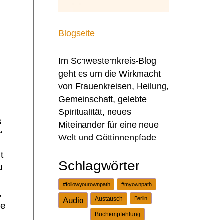
Blogseite
Im Schwesternkreis-Blog
geht es um die Wirkmacht
von Frauenkreisen, Heilung,
Gemeinschaft, gelebte
Spiritualität, neues
s
Miteinander für eine neue
“
Welt und Göttinnenpfade
t
Schlagwörter
u
#followyourownpath
#myownpath
,
Audio
Austausch
Berlin
ie
Buchempfehlung