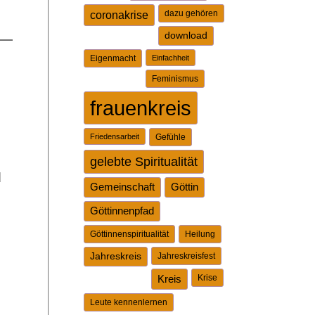
dazu gehören
coronakrise
download
Eigenmacht
Einfachheit
Feminismus
frauenkreis
Friedensarbeit
Gefühle
gelebte Spiritualität
d
Gemeinschaft
Göttin
Göttinnenpfad
Göttinnenspiritualität
Heilung
Jahreskreis
Jahreskreisfest
Kreis
Krise
Leute kennenlernen